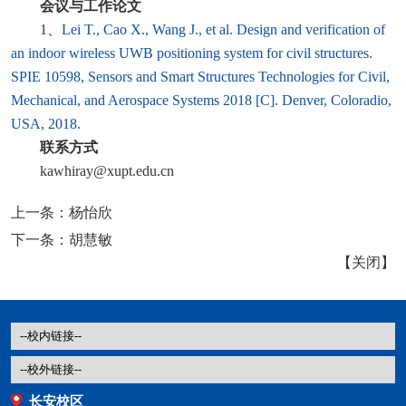
会议与工作论文
1、
Lei T., Cao X., Wang J., et al. Design and verification of
an indoor wireless UWB positioning system for civil structures.
SPIE 10598, Sensors and Smart Structures Technologies for Civil,
Mechanical, and Aerospace Systems 2018 [C]. Denver, Coloradio,
USA, 2018.
联系方式
kawhiray@xupt.edu.cn
上一条：
杨怡欣
下一条：
胡慧敏
【
关闭
】
长安校区