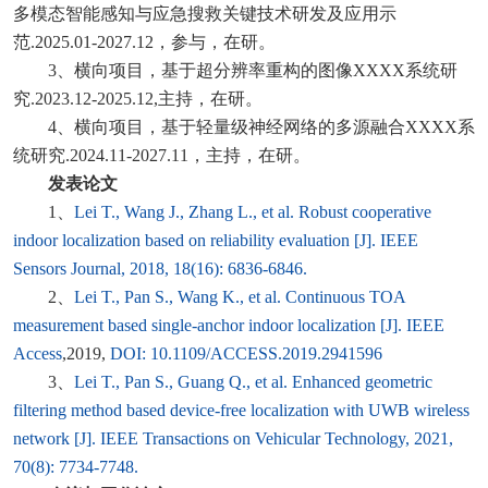
多模态智能感知与应急搜救关键技术研发及应用示
范.2025.01-2027.12，参与，在研。
3、横向项目，基于超分辨率重构的图像XXXX系统研
究.2023.12-2025.12,主持，在研。
4、横向项目，基于轻量级神经网络的多源融合XXXX系
统研究.2024.11-2027.11，主持，在研。
发表论文
1、
Lei T., Wang J., Zhang L., et al. Robust cooperative
indoor localization based on reliability evaluation [J]. IEEE
Sensors Journal, 2018, 18(16): 6836-6846.
2、
Lei T., Pan S., Wang K., et al. Continuous TOA
measurement based single-anchor indoor localization [J]. IEEE
Access
,2019,
DOI: 10.1109/ACCESS.2019.2941596
3、
Lei T., Pan S., Guang Q., et al. Enhanced geometric
filtering method based device-free localization with UWB wireless
network [J]. IEEE Transactions on Vehicular Technology, 2021,
70(8): 7734-7748.