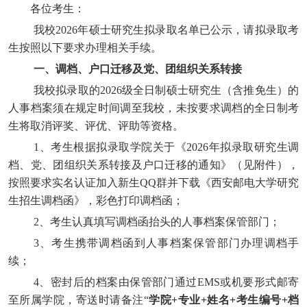
各位考生：
我校
202
6
年硕士研究生拟录取名单已公示，请拟录取考
生按照以下要求办理相关手续。
一、调档、户口迁移及党、团组织关系转接
我校拟录取的
202
6
级全日制硕士研究生（含推免生）的
人事档案须在规定时间调至我校，未按要求调档的全日制考
生将取消评奖、评优、评助等资格。
1、考生根据拟录取学院关于《202
6
年拟录取研究生调
档、党、团组织关系转接及户口迁移的通知》（见附件），
按照要求实名认证加入新生
QQ群并下载《西安邮电大学研究
生招生调档函》，彩色打印调档函；
2、考生认真填写调档函抬头的人事档案保管部门；
3、考生携带调档函到人事档案保管部门办理调档手
续；
4、密封后的档案由保管部门通过EMS或机要形式邮寄
至所属学院，寄送时请备注“
学院
+专业+姓名+考生编号+档