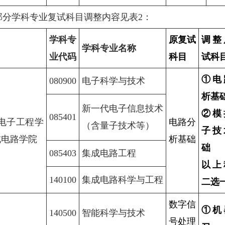
部分学科专业复试科目调整内容见表2：
学科专
原复试
调整
学科专业名称
业代码
科目
试科
①电
080900
电子科学与技术
析基
新一代电子信息技术
②模
085401
）电子工程学
电路分
（含量子技术等）
子技
成电路学院
析基础
础
085403
集成电路工程
以上
140100
集成电路科学与工程
二选
数字信
①机
140500
智能科学与技术
号处理