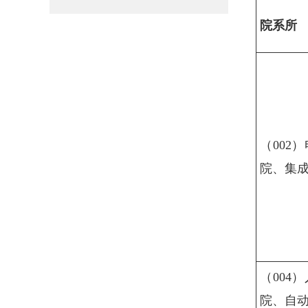
院系所
（002
院、集
（004
院、自