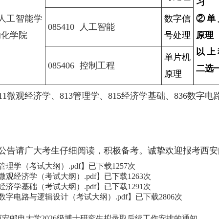
习
）人工智能学
数字信
②单
085410
人工智能
动化学院
号处理
原理
以上
单片机
085406
控制工程
二选
原理
811微观经济学、813管理学、815经济学基础、836数
公告请广大考生仔细阅读，积极备考。诚挚欢迎报考西安
3管理学（考试大纲）.pdf
】已下载
1257
次
1微观经济学（考试大纲）.pdf
】已下载
1263
次
5经济学基础（考试大纲）.pdf
】已下载
1291
次
6数字电路与逻辑设计（考试大纲）.pdf
】已下载
2806
次
西安邮电大学2026级博士研究生拟录取后续工作安排的通知