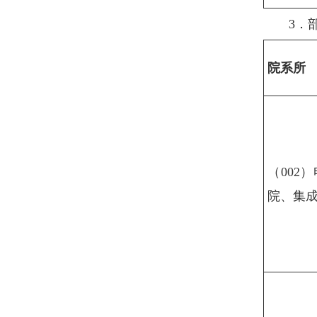
3．
院系所
（002
院、集