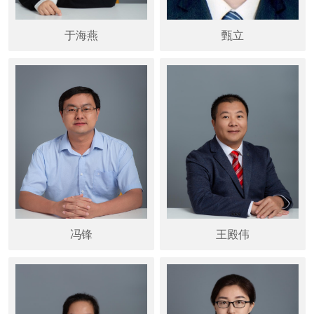
于海燕
甄立
冯锋
王殿伟