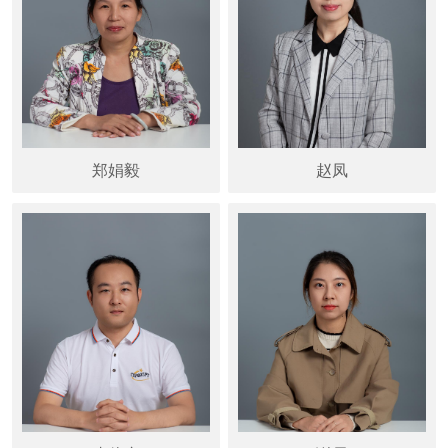
郑娟毅
赵凤