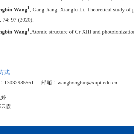
1
ngbin Wang
, Gang Jiang, Xiangfu Li, Theoretical study of p
, 74: 97 (2020).
1
ngbin Wang
,Atomic structure of Cr XIII and photoionizatio
系方式
13032985561 邮箱：wanghongbin@xupt.edu.cn
孔婷
张云霞