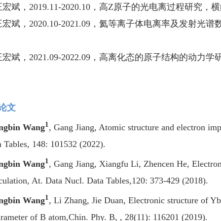
王宏斌，2019.11-2020.10，高Z原子的光电离过程研究，
王宏斌，2020.10-2021.09，氦等离子体电离率及发
王宏斌，2021.09-2022.09，高离化态的原子结构的动力
论文
1
ngbin Wang
, Gang Jiang, Atomic structure and electron imp
a Tables, 148: 101532 (2022).
1
ngbin Wang
, Gang Jiang, Xiangfu Li, Zhencen He, Electron
culation, At. Data Nucl. Data Tables,120: 373-429 (2018).
1
ngbin Wang
, Li Zhang, Jie Duan, Electronic structure of 
arameter of B atom,Chin. Phy. B, , 28(11): 116201 (2019).