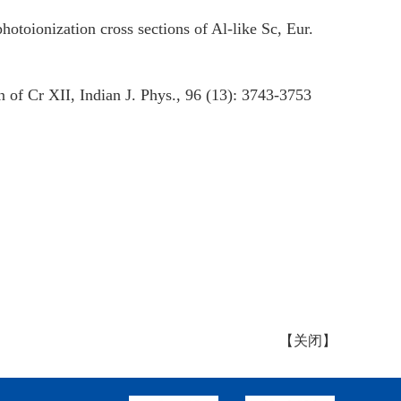
hotoionization cross sections of Al-like Sc, Eur.
n of Cr XII, Indian J. Phys., 96 (13): 3743-3753
【
关闭
】