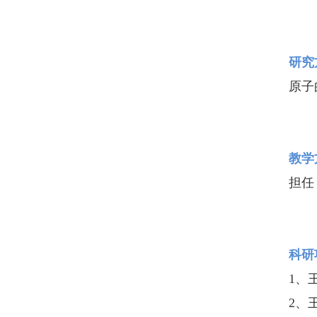
研
原子
教
担任
科研
1、
2、