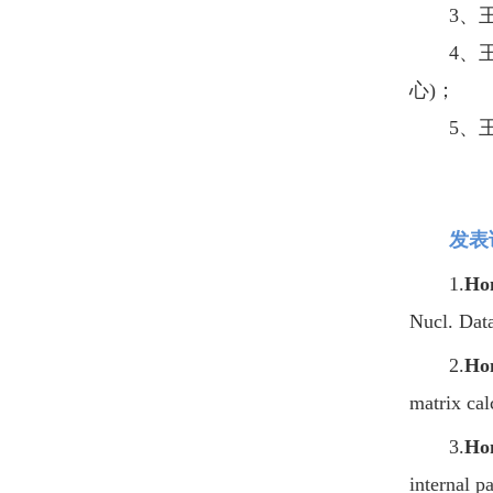
3、
4、
心)；
5、
发表
1.
Ho
Nucl. Dat
2.
Ho
matrix cal
3.
Ho
internal p