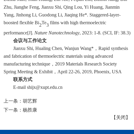
Zhu, Jianghe Feng,
Jianxu Shi
, Qing Lou, Yi Huang, Jianmin
Yang, Jinhong Li, Guodong Li, Jiaqing He*. Staggered-layer-
boosted flexible Bi
Te
films with high thermoelectric
2
3
performance[J].
Nature Nanotechnology
, 2023: 1-8. (SCI, IF: 38.3)
会议与工作论文
Jianxu Shi, Hualing Chen, Wanjun Wang*
，
Rapid synthesis
and fabrication of thermoelectric materials using advanced
manufacturing technique
，
2019 Materials Research Society
Spring Meeting & Exhibit
，
April 22-26, 2019, Phoenix, USA
联系方式
E-mail shijx@xupt.edu.cn
上一条：
胡艺辉
下一条：
杨胜康
【
关闭
】