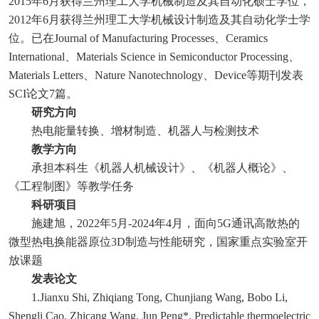
2
015
年
6月获得兰州理工大学机械制造及其自动化硕士学位，
2
012
年
6月获得兰州理工大学机械设计制造及其自动化学士学
位。已在
Journal of Manufacturing Processes
、
Ceramics
International
、
Materials Science in Semiconductor Processing
、
Materials Letters
、
Nature Nanotechnology
、
Device等期刊发表
SCI论文7篇。
研究方向
热电能量转换、增材制造、机器人与检测技术
教学方向
承担本科生《机器人机械设计》、《机器人概论》、
《工程制图》等教学任务
科研项目
施建旭，
2022年5月-2024年4月，面向5G通讯高散热的
微型热电换能器原位3D制造与性能研究，国家重点实验室开
放课题
发表论文
1.Jianxu Shi, Zhiqiang Tong, Chunjiang Wang, Bobo Li,
Shengli Cao, Zhicang Wang, Jun Peng*. Predictable thermoelectric