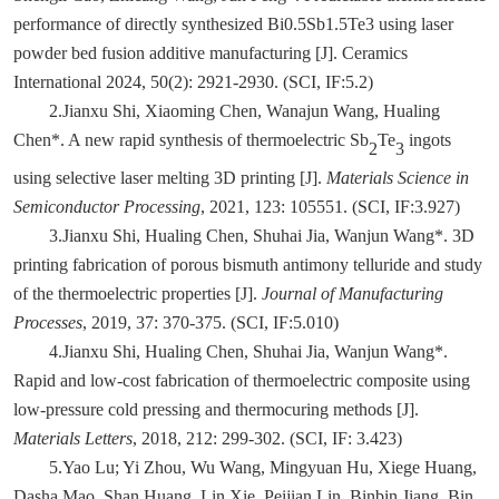
performance of directly synthesized Bi0.5Sb1.5Te3 using laser
powder bed fusion additive manufacturing [J]. Ceramics
International 2024, 50(2): 2921-2930. (SCI, IF:5.2)
2.Jianxu Shi
, Xiaoming Chen, Wanajun Wang, Hualing
Chen*. A new rapid synthesis of thermoelectric Sb
Te
ingots
2
3
using selective laser melting 3D printing [J].
Materials Science in
Semiconductor Processing
, 2021, 123: 105551. (SCI, IF:3.927)
3.Jianxu Shi
, Hualing Chen, Shuhai Jia, Wanjun Wang*. 3D
printing fabrication of porous bismuth antimony telluride and study
of the thermoelectric properties [J].
Journal of Manufacturing
Processes
, 2019, 37: 370-375. (SCI, IF:5.010)
4.Jianxu Shi
, Hualing Chen, Shuhai Jia, Wanjun Wang*.
Rapid and low-cost fabrication of thermoelectric composite using
low-pressure cold pressing and thermocuring methods [J].
Materials Letters
, 2018, 212: 299-302. (SCI, IF: 3.423)
5.
Yao Lu; Yi Zhou, Wu Wang, Mingyuan Hu, Xiege Huang,
Dasha Mao, Shan Huang, Lin Xie, Peijian Lin, Binbin Jiang, Bin