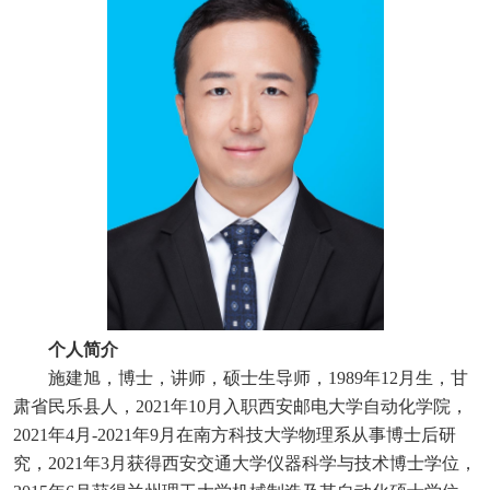
个人简介
施建旭，博士，讲师，硕士生导师，
1
989
年
1
2
月生，甘
肃省民乐县人，
2
021
年
1
0
月入职西安邮电大学自动化学院，
2
021
年
4
月
-
2021
年
9月在南方科技大学物理系从事博士后研
究，2
021
年
3月获得西安交通大学仪器科学与技术博士学位，