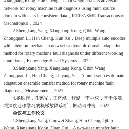
Xianguang Kong, Han Cheng，Dual weighted-class adversarial
network for rotary machine fault diagnosis using multi-source
domain with class inconsistent data，IEEE/ASME Transactions on
Mechatronics，2024
2.Shengkang Yang, Xianguang Kong, Qibin Wang,
Zhongquan Li, Han Cheng, Kun Xu，Deep multiple auto-encoder
with attention mechanism network: a dynamic domain adaptation
method for rotary machine fault diagnosis under different working
conditions，Knowledge-Based Systems，2022
3.Shengkang Yang, Xianguang Kong, Qibin Wang,
Zhongquan Li, Han Cheng, Linyang Yu，A multi-sources domain
adaptation ensemble transfer method for rotary machine fault
diagnosis，Measurement，2021
4.杨胜康，孔宪光，王奇斌，程涵，李中权，基于多源
域深度迁移学习的机械故障诊断，振动与冲击，2022
会议与工作论文
1.Shengkang Yang, Guowei Zhang, Han Cheng, Qibin
Wang, Xianguang Kong, Huan Cui，A two-stage transfer fault