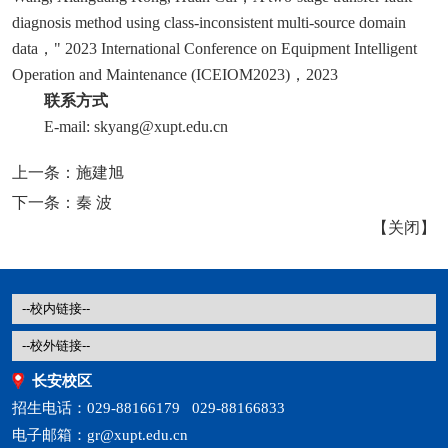
diagnosis method using class-inconsistent multi-source domain
data，" 2023 International Conference on Equipment Intelligent
Operation and Maintenance (ICEIOM2023)，2023
联系方式
E-mail: skyang@xupt.edu.cn
上一条：
施建旭
下一条：
秦 波
【
关闭
】
长安校区
招生电话：029-88166179 029-88166833
电子邮箱：gr@xupt.edu.cn