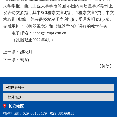
大学学报、西北工业大学学报等国际/国内高质量学术期刊上
发表论文多篇，其中SCI检索文章4篇，EI检索文章7篇，中文
核心期刊2篇，并获得授权发明专利1项，受理发明专利3项。
先后承担了《机器视觉》和《机器学习》课程的教学任务。
电子邮箱：lihong@xupt.edu.cn
（数据截止2022年4月）
上一条：
魏秋月
下一条：
刘 颖
【
关闭
】
长安校区
招生电话：029-88166179 029-88166833