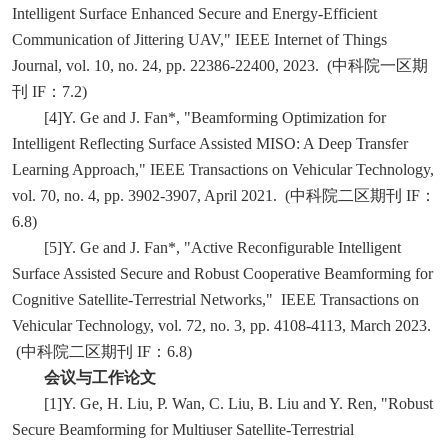
Intelligent Surface Enhanced Secure and Energy-Efficient
Communication of Jittering UAV," IEEE Internet of Things
Journal, vol. 10, no. 24, pp. 22386-22400, 2023. (中科院一区期
刊 IF：7.2)
[4]Y. Ge and J. Fan*, "Beamforming Optimization for
Intelligent Reflecting Surface Assisted MISO: A Deep Transfer
Learning Approach," IEEE Transactions on Vehicular Technology,
vol. 70, no. 4, pp. 3902-3907, April 2021. (中科院二区期刊 IF：
6.8)
[5]Y. Ge and J. Fan*, "Active Reconfigurable Intelligent
Surface Assisted Secure and Robust Cooperative Beamforming for
Cognitive Satellite-Terrestrial Networks," IEEE Transactions on
Vehicular Technology, vol. 72, no. 3, pp. 4108-4113, March 2023.
(中科院二区期刊 IF：6.8)
会议与工作论文
[1]Y. Ge, H. Liu, P. Wan, C. Liu, B. Liu and Y. Ren, "Robust
Secure Beamforming for Multiuser Satellite-Terrestrial