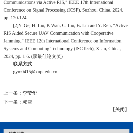
Communications via Active RIS," IEEE 17th International
Conference on Signal Processing (ICSP), Suzhou, China, 2024,
pp. 120-124.
[2]Y. Ge, H. Liu, P. Wan, C. Liu, B. Liu and Y. Ren, "Active
RIS Aided Secure UAV Communication with Cooperative
Jamming," IEEE 12th International Conference on Information
Systems and Computing Technology (ISCTech), Xi'an, China,
2024, pp. 1-6. (获最佳论文奖)
联系方式
gym0415@xupt.edu.cn
上一条：
李莹华
下一条：
邓雪
【
关闭
】