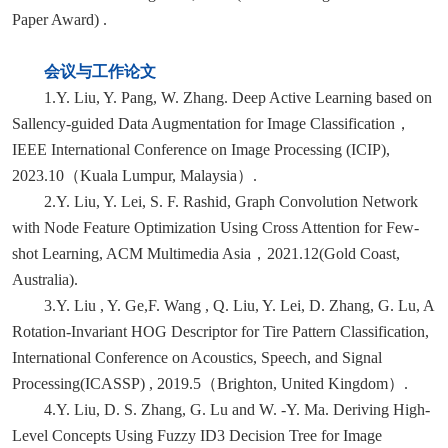
Paper Award) .
会议与工作论文
1.Y. Liu, Y. Pang, W. Zhang. Deep Active Learning based on
Sallency-guided Data Augmentation for Image Classification，
IEEE International Conference on Image Processing (ICIP),
2023.10（Kuala Lumpur, Malaysia）.
2.Y. Liu, Y. Lei, S. F. Rashid, Graph Convolution Network
with Node Feature Optimization Using Cross Attention for Few-
shot Learning, ACM Multimedia Asia，2021.12(Gold Coast,
Australia).
3.Y. Liu , Y. Ge,F. Wang , Q. Liu, Y. Lei, D. Zhang, G. Lu, A
Rotation-Invariant HOG Descriptor for Tire Pattern Classification,
International Conference on Acoustics, Speech, and Signal
Processing(ICASSP) , 2019.5（Brighton, United Kingdom）.
4.Y. Liu, D. S. Zhang, G. Lu and W. -Y. Ma. Deriving High-
Level Concepts Using Fuzzy ID3 Decision Tree for Image