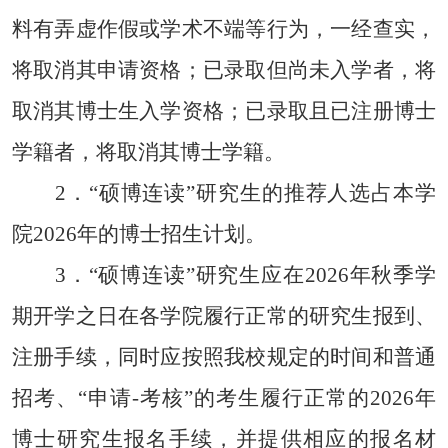
料有弄虚作假或学术不端等行为，一经查实，
将取消其申请资格；已录取但尚未入学者，将
取消其博士生入学资格；已录取且已注册博士
学籍者，将取消其博士学籍。
2
．
“
硕博连读
”
研究生的推荐人选占本学
院
202
6
年的博士招生计划。
3
．
“
硕博连读
”
研究生应在
202
6
年秋季学
期开学之日在各学院履行正常的研究生报到、
注册手续，同时应按照我校规定的时间和普通
招考、
“
申请
-
考核
”
的考生履行正常的
202
6
年
博士研究生报名手续，并提供相应的报名材