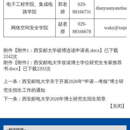
电子工程学院、集成电
郭老
029-
dianyuanyanzha
路学院
师
88166731
赵
老
029-
网络空间安全学院
waky@xupt.e
师
88166
678
附件【
附件1：西安邮大学硕博连读申请表.docx
】已下载
2242
次
附件【
附件2：西安邮电大学攻读博士学位研究生专家推荐
书.docx
】已下载
2202
次
上一条：
西安邮电大学关于开展2026年“申请—考核”博士研
究生招生工作的通知
下一条：
西安邮电大学2026年博士研究生招生简章
【
关闭
】