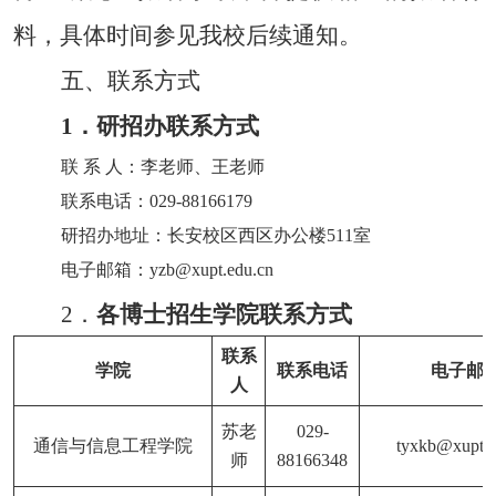
料，具体时间参见我校后续通知。
五、联系方式
1
．
研招办联系方式
联
系
人：李老师、王老师
联系电话：
029-88166179
研招办地址：长安校区
西区办公楼
511
室
电子邮箱：
yzb@xupt.edu.cn
2
．
各博士招生学院联系方式
联系
学院
联系电话
电子邮
人
苏老
029-
通信与信息工程学院
tyxkb@
xupt.
师
88166348