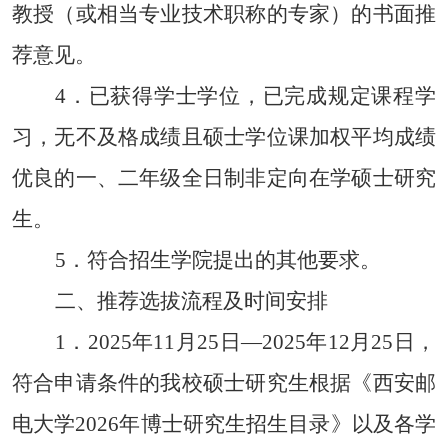
教授（或相当专业技术职称的专家）的书面推
荐意见。
4
．
已获得学士学位，已完成规定课程学
习，无不及格成绩且硕士学位课加权平均成绩
优良的一、二年级全日制非定向在学硕士研究
生。
5
．
符合招生学院提出的其他要求。
二、推荐选拔流程及时间安排
1
．
2025
年
11
月
2
5
日
—
2025
年
12
月
2
5
日，
符合申请条件的我校硕士研究生根据《西安邮
电大学
202
6
年博士研究生招生目录》以及各学