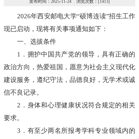
发布时间：2025-11-24 浏览次数：[
1413
]
202
6
年
西安邮电大学
“
硕博连读
”
招生工作
现已启动
，
现将有关事项
通知如下
：
一、选拔条件
1
．
拥护中国共产党的领导，具有正确的
政治方向，热爱祖国，愿意为社会主义现代化
建设服务，遵纪守法，品德良好，无学术或诚
信不良记录。
2
．
身体和心理健康状况符合规定的相关
要求。
3
．
有至少两名所报考学科专业领域内的