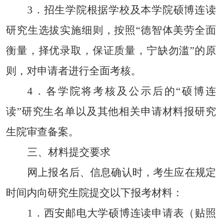
3
．
招生学院根据学校及本学院硕博连读
研究生选拔实施细则，按照
“
德智体美劳全面
衡量，择优录取，保证质量，宁缺勿滥
”
的原
则，对申请者进行全面考核。
4
．
各学院将
考核及
公示
后的
“
硕博连
读
”
研究生名单以及其他相关申请材料报研究
生院
审查
备案。
三、材料提交要求
网上报名后、信息确认时，考生应在规定
时间内向
研究生院
提交以下报考材料：
1
．
西安邮电大学硕博连读申请表（贴照