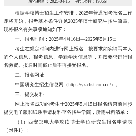
发布时间：2025-04-15 浏览次数：[
9066
]
根据
学校
博士招生工作安排，
2025年
普通招考
报名工作
即将开始，报考基本条件详见
2025年博士研究生招生简章。
现将报名有关事项通知如下：
一、报名时间：
2025年4月
1
6
日
—2025年5月1
5
日
考生在规定时间内进行网上报名，按要求如实填写本人
的个人信息、报考信息、
学籍学历
信息等，并按要求进行报
名缴费。报名时间截止后不再接受报名。
二、报名网址
中国研究生招生信息网（
https://yz.chsi.com.cn/）。
三、提交材料
网上报名成功的考生于
2025年5月1
5
日报名结束前同步
提交电子版和纸质申请材料
至各招生学院
，所需材料清单：
（
1）西安邮电大学攻读博士学位研究生报名申请表
（附件1）；