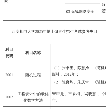
院
俞
景
03 无线网络安全
西安邮电大学
2025
年博士研究生招生考试参考书目
科目
科目名称
代码
（
1）张卓奎、陈慧婵，《随机过
版社，2012年；
2001
随机过程
（
2）陈良均、朱庆堂，《随机过
工程设计中的最优
宋巨龙、王香柯、冯晓慧，《最
2002
化数学方法
年。