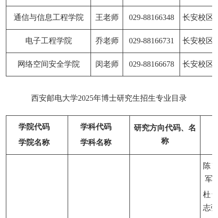
通信与信息工程学院
王老师
029-88166348
长安校区
电子工程学院
乔老师
029-88166731
长安校区
网络空间安全学院
闵老师
029-88166678
长安校区
西安邮电大学
2025年博士研究生招生专业目录
学院代码
学科代码
研究方向代码、名
称
学院名称
学科名称
陈
军
杜
志