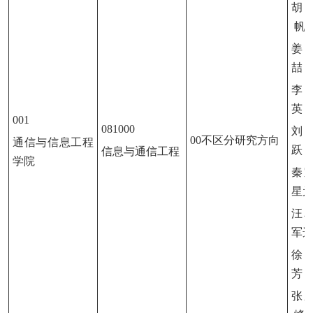
胡
帆
姜
喆
李
英
001
081000
刘
00不区分研究方向
通信与信息工程
跃
信息与通信工程
学院
秦
星
汪
军
徐
芳
张