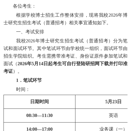
各位考生：
根据
学校博士招生工作整体安排
，现将我校
202
6
年博
士研究生招生考试（普通招考）相关事宜通知如下。
一、
考试
安排
我校
202
6
年博士研究生招生考试（普通招考）
分为笔
试和面试环节。其中笔试环节由学校统一组织，面试环节由
招生学院组织。考生需携带准考证、身份证原件参加笔试和
面试（
2026
年
5
月
14
日起考生可自行登陆研招网下载并打印准
考证
）。
1
．笔试环节
时间：
日期时间
5
月
23
日
08:30—11:30
英语
14:00—17:00
业务课（一）