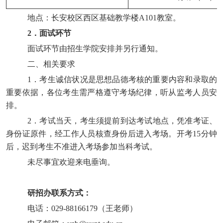
地点：
长安校区
西区基础
教学楼
A101
教室。
2
．
面试环节
面试环节由招生学院安排并另行通知。
二、相关要求
1
．
考生诚信状况是思想品德考核的重要内容和录取的
重要依据，各位考生
需严格遵守考场纪律，听从监考人员安
排
。
2
．
考试当天，考生须
提前
到达
考试
地点，凭
准考证、
身份证原件
，经工作人员核查身份后进入考场。开考
15
分钟
后，迟到考生不准进入考场参加当科考试。
未尽事宜欢迎
来电垂询。
研招办联系方式：
电话：
029-88166179
（
王老师
）