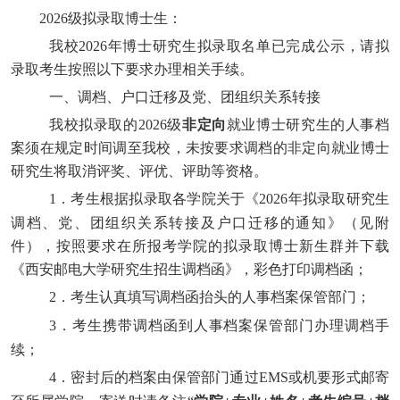
2026
级拟录取博士生
：
我校
202
6
年博士研究生拟录取名单已
完成
公示，请拟
录取考生按照以下要求办理相关手续。
一、调档、户口迁移及党、团组织关系转接
我校拟录取的
202
6
级
非定向
就业博士研究生的人事档
案须在规定时间调至我校，未按要求调档的非定向就业博士
研究生将取消评奖、评优、评助等资格。
1
．
考生根据拟录取
各
学院关于《
202
6
年拟录取研究生
调档、党、团组织关系转接及户口迁移的通知》（见附
件），按照要求在所报考学院的拟录取博士新生群并下载
《西安邮电大学研究生招生调档函》，彩色打印调档函；
2
．
考生认真填写调档函抬头的人事档案保管部门；
3
．
考生携带调档函到人事档案保管部门办理调档手
续；
4
．
密封后的档案由保管部门通过
EMS
或机要形式邮寄