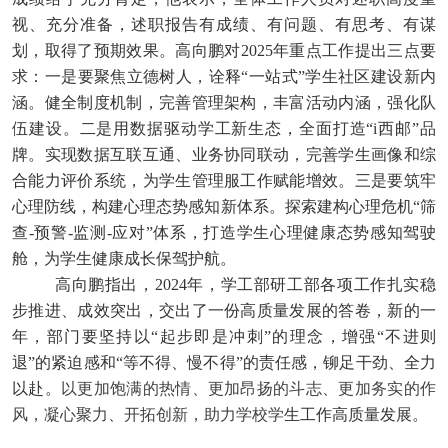
视、充分准备，述职报告有成绩、有问题、有思考、有谋
划，取得了预期效果。高向鹏对2025年重点工作提出三点要
求：一是要聚焦立德树人，诠释“一站式”学生社区建设新内
涵。健全制度机制，完善管理架构，丰富活动内涵，强化队
伍建设。二是用数据驱动学工新生态，全面打造“i西邮”品
牌。实现数据互联互通、业务协同联动，完善学生画像和综
合能力评价系统，为学生管理服工作赋能增效。三是要筑牢
心理防线，构建心理态势感知新体系。探索建构心理危机“筛
查-预警-监测-应对”体系，打造学生心理健康态势感知驾驶
舱，为学生健康成长保驾护航。
高向鹏指出，2024年，学工部研工部各项工作扎实稳
步推进、成效突出，交出了一份高质量发展的答卷，新的一
年，部门要坚持以“起步即是冲刺”的理念，增强“不进则
退”的紧迫感和“等不得、慢不得”的责任感，铆足干劲、全力
以赴。
以更加饱满的热情、更加昂扬的斗志、更加务实的作
风，凝心聚力、开拓创新，助力学校学
生工作高质量发展。