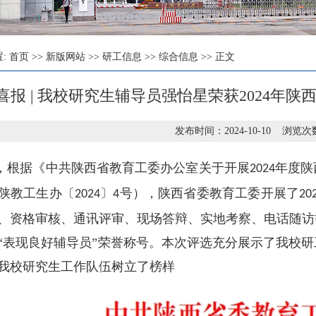
置:
首页
>>
新版网站
>>
研工信息
>>
综合信息
>> 正文
喜报 | 我校研究生辅导员强怡星荣获2024年
发布时间：2024-10-10 浏览次
，根据《中共陕西省教育工委办公室关于开展
年度陕
2024
陕教工生办〔
〕
号），陕西省委教育工委开展了
2024
4
20
、资格审核、通讯评审、现场答辩、实地考察、电话随访
“表现良好辅导员”荣誉称号。本次评选充分展示了我校
我校研究生工作队伍树立了榜样