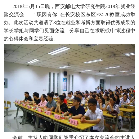
2018年5月15日晚，西安邮电大学研究生院2018年就业经
验交流会——“职因有你”在长安校区东区FZ526教室成功举
办。此次活动共邀请了8位在就业和考博方面取得优秀成果的
学长学姐与同学们见面交流，分享自己在求职或申博过程中
的心得体会和宝贵经验。
会前，
主持人向同学们隆重介绍了本次交流会的主讲人