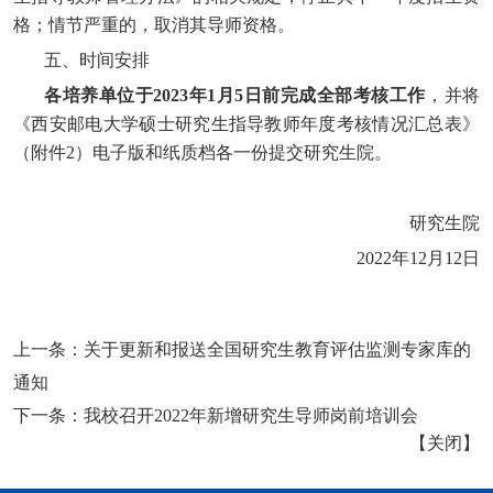
格
；
情节严重的，取消其导师资格。
五、时间安排
各培养单位于
202
3
年
1
月
5
日前完成
全部
考核工作
，并将
《西安邮电大学硕士研究生指导教师年度考核情况汇总表》
（附件
2）电子版和纸质档各一份提交研究生院。
研究生院
202
2
年
12
月
12
日
上一条：
关于更新和报送全国研究生教育评估监测专家库的
通知
下一条：
我校召开2022年新增研究生导师岗前培训会
【
关闭
】