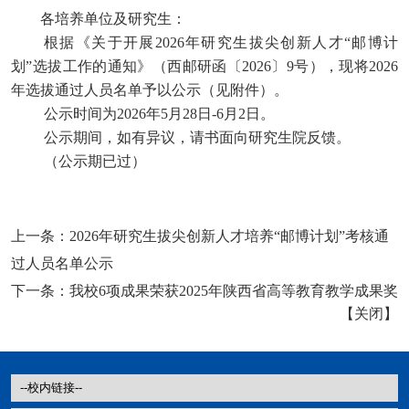
各培养单位及研究生：
根据《
关于开展
2026年
研究生拔尖创新人才
“邮博计
划”选拔工作的通知
》（
西邮研函〔
202
6
〕
9
号
），现将
2026
年选拔通过人员名单予以公示（见附件）。
公示时间为
202
6
年
5月2
8
日
-
6
月
2日。
公示期间，如有异议，请书面向研究生院反馈
。
（公示期已过）
上一条：
2026年研究生拔尖创新人才培养“邮博计划”考核通
过人员名单公示
下一条：
我校6项成果荣获2025年陕西省高等教育教学成果奖
【
关闭
】