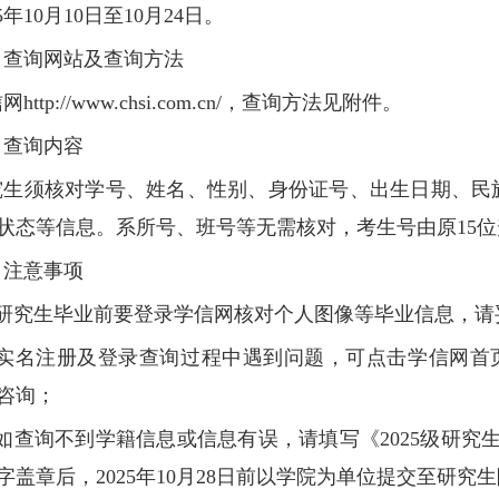
5
年
10
月
10
日至
10
月
24
日。
、查询网站及查询方法
信网
http://www.chsi.com.cn/
，查询方法见附件。
、查询内容
究生须核对学号、姓名、性别、身份证号、出生日期、民
状态等信息。系所号、班号等无需核对，考生号由原
15
位
、注意事项
研究生毕业前要登录学信网核对个人图像等毕业信息，请
实名注册及登录查询过程中遇到问题，可点击学信网首
咨询；
如查询不到学籍信息或信息有误，请填写《
2025
级研究
字盖章后，
2025
年
10
月
28
日前以学院为单位提交至研究生