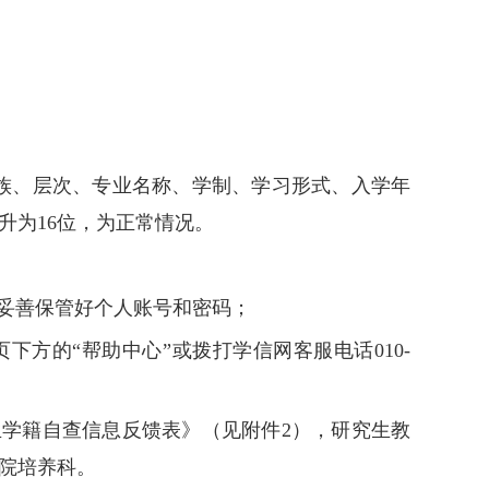
族、层次、专业名称、学制、学习形式、入学年
升为
16
位，为正常情况。
妥善保管好个人账号和密码；
页下方的
“
帮助中心
”
或拨打学信网客服电话
010-
生学籍自查信息反馈表》（见附件
2
），研究生教
院培养科。