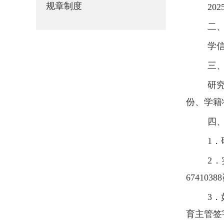
规章制度
202
二
学
三
研
份、学籍
四
1
．
2
．
67410388
3
．
育主管签